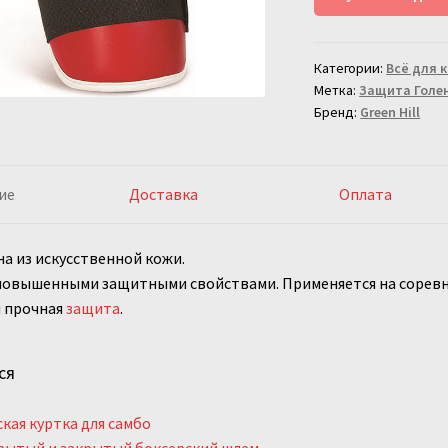
детская
Green
Категории:
Всё для 
Hill
Метка:
Защита Голе
Kids
Бренд:
Green Hill
красная
ие
Доставка
Оплата
а из искусственной кожи.
повышенными защитными свойствами. Применяется на соревно
и прочная
защита
.
ся
кая куртка для самбо