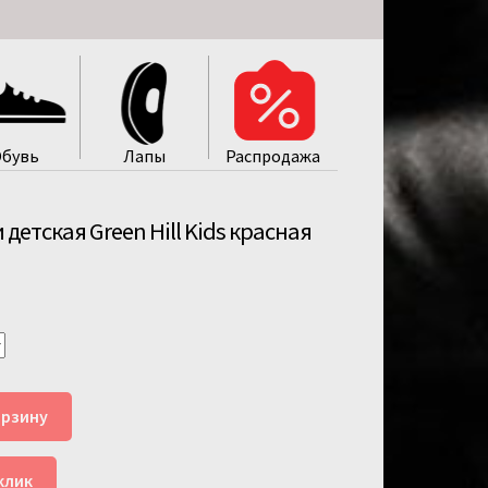
бувь
Лапы
Распродажa
детская Green Hill Kids красная
орзину
клик