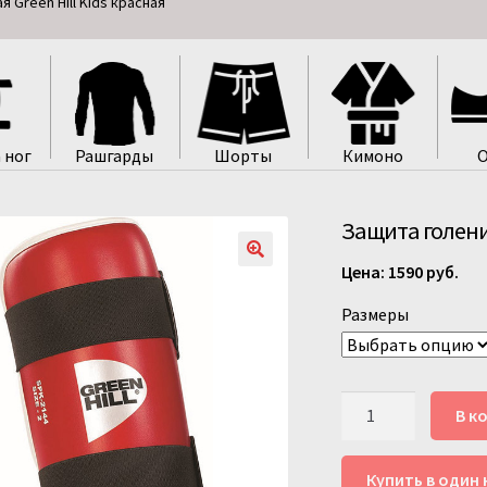
 Green Hill Kids красная
 ног
Рашгарды
Шорты
Кимоно
О
Защита голени 
1590
руб.
Размеры
Количество
В к
товара
Защита
Купить в один 
голени