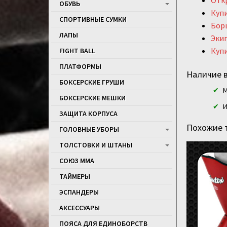
Отк
ОБУВЬ
Купи
СПОРТИВНЫЕ СУМКИ
Бор
ЛАПЫ
Экип
Купи
FIGHT BALL
ПЛАТФОРМЫ
Наличие в
БОКСЕРСКИЕ ГРУШИ
М
БОКСЕРСКИЕ МЕШКИ
И
ЗАЩИТА КОРПУСА
Похожие 
ГОЛОВНЫЕ УБОРЫ
ТОЛСТОВКИ И ШТАНЫ
СОЮЗ ММА
ТАЙМЕРЫ
ЭСПАНДЕРЫ
АКСЕССУАРЫ
ПОЯСА ДЛЯ ЕДИНОБОРСТВ