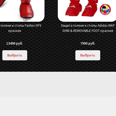
голени и стопы Fairtex SP5
Защита голени и стопы Adidas WKF
красная
SHIN & REMOVABLE FOOT красная
13490
руб.
7990
руб.
Выбрать
Выбрать