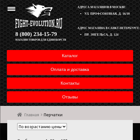
АДРЕСА МАГАЗИНОВ В МОСКВЕ:
УЛ. ПРОФСОЮЗНАЯ, Д. 16/10
Перейти
Перейти
АДРЕС МАГАЗИНА В САНКТ-ПЕТЕРБУРГЕ:
Корзина
8 (800) 234-15-79
ПР. ЭНГЕЛЬСА, Д. 124
к
к
МАГАЗИН ТОВАРОВ ДЛЯ ЕДИНОБОРСТВ
навигации
содержимому
Полезная информация
Каталог
Оплата и доставка товара
Оплата и доставка
Возврат товара
Контакты
Отзывы
Контакты
Главная
Перчатки
Мой аккаунт