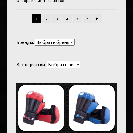
Отображение 1–32 из 188
1
2
3
4
5
6
Бренды:
Вес перчатки: