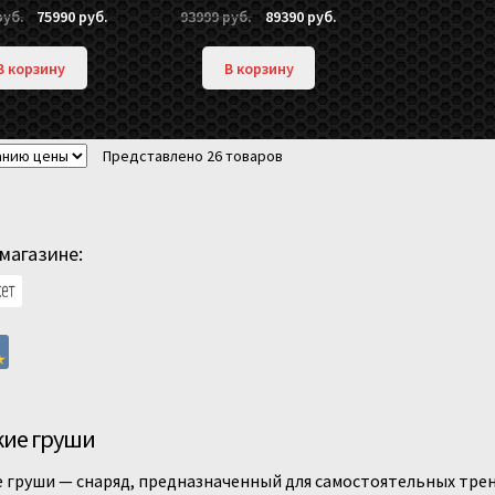
Первоначальная
Текущая
Первоначальная
Текущая
руб.
75990
руб.
93999
руб.
89390
руб.
цена
цена:
цена
цена:
составляла
75990 руб..
составляла
89390 руб..
В корзину
В корзину
79990 руб..
93999 руб..
Представлено 26 товаров
магазине:
кие груши
 груши — снаряд, предназначенный для самостоятельных трен