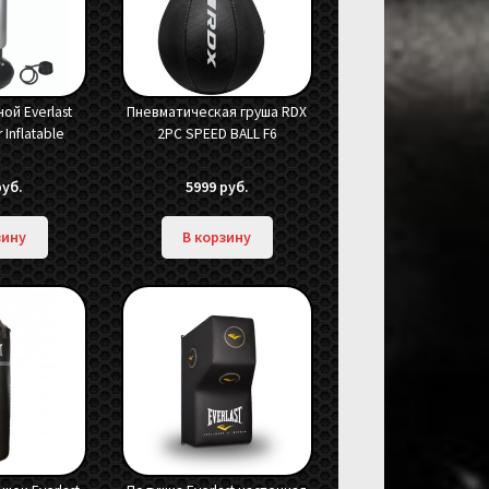
ой Everlast
Пневматическая груша RDX
Inflatable
2PC SPEED BALL F6
руб.
5999
руб.
зину
В корзину