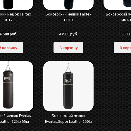
кий мешок Fairtex
Боксерский мешок Fairtex
Боксерский ме
HB12
HB13
MMA 
47500
руб.
47500
руб.
53500
В корзину
В корзину
В кор
ий мешок Everlast
Боксерский мешок
eather 125lb 55кг
EverlastSuper Leather 150lb