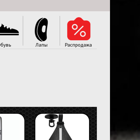
бувь
Лапы
Распродажa