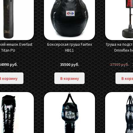
ий мешок Everlast
Боксерская груша Fairtex
Груша на подст
Titan PU
HB11
Omniflex h
П
34990
руб.
35500
руб.
37999
руб.
ц
с
В корзину
В корзину
В кор
3