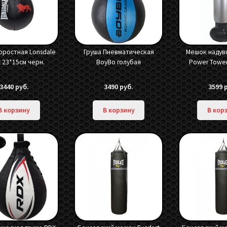
оростная Lonsdale
Груша Пневматическая
Мешок надувн
t 23*15см черн.
BoyBo голубая
Power Tower 
3440
руб.
3490
руб.
3599
В корзину
В корзину
В кор