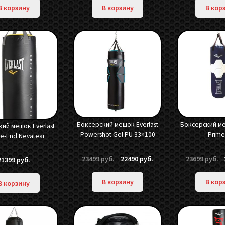
составляла
17990 руб..
составляла
18490 руб..
с
В корзину
В корзину
В кор
18990 руб..
19199 руб..
1
Боксерский мешок Everlast
Боксерский ме
ий мешок Everlast
Powershot Gel PU 33×100
Prime
e-End Nevatear
Первоначальная
Текущая
П
23499
руб.
22490
руб.
23699
руб.
21399
руб.
цена
цена:
ц
составляла
22490 руб..
с
В корзину
В кор
В корзину
23499 руб..
2