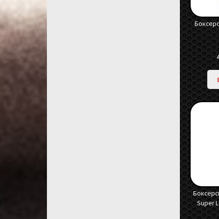
Боксерс
Боксерск
Super L