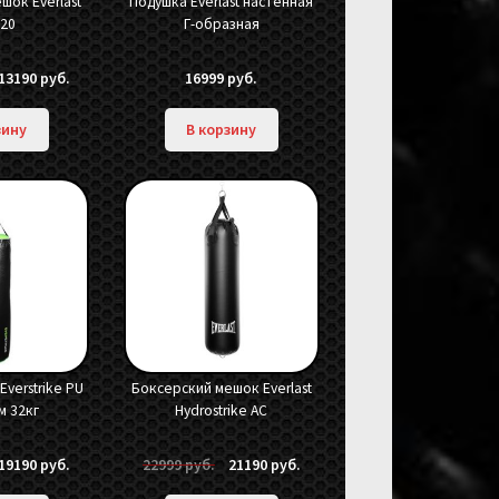
шок Everlast
Подушка Everlast настенная
20
Г-образная
ервоначальная
Текущая
13190
руб.
16999
руб.
ена
цена:
оставляла
13190 руб..
зину
В корзину
3990 руб..
Everstrike PU
Боксерский мешок Everlast
м 32кг
Hydrostrike AC
ервоначальная
Текущая
Первоначальная
Текущая
19190
руб.
22999
руб.
21190
руб.
ена
цена:
цена
цена: