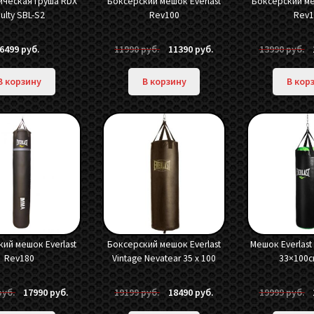
ическая груша RDX
Боксерский мешок Everlast
Боксерский ме
ulty SBL-S2
Rev100
Rev1
Первоначальная
Текущая
П
6499
руб.
11990
руб.
11390
руб.
13990
руб.
цена
цена:
ц
составляла
11390 руб..
с
В корзину
В корзину
В кор
11990 руб..
1
ий мешок Everlast
Боксерский мешок Everlast
Мешок Everlast 
Rev180
Vintage Nevatear 35 x 100
33×100с
Первоначальная
Текущая
Первоначальная
Текущая
П
руб.
17990
руб.
19199
руб.
18490
руб.
19999
руб.
цена
цена:
цена
цена:
ц