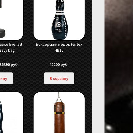
авке Everlast
Боксерский мешок Fairtex
eavy bag
HB10
ервоначальная
Текущая
36390
руб.
42200
руб.
ена
цена:
оставляла
36390 руб..
зину
В корзину
7999 руб..