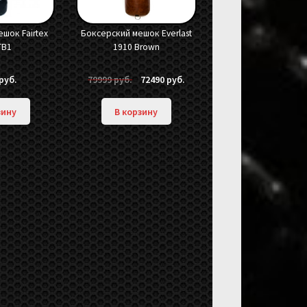
шок Fairtex
Боксерский мешок Everlast
TB1
1910 Brown
Первоначальная
Текущая
руб.
79999
руб.
72490
руб.
цена
цена:
составляла
72490 руб..
зину
В корзину
79999 руб..