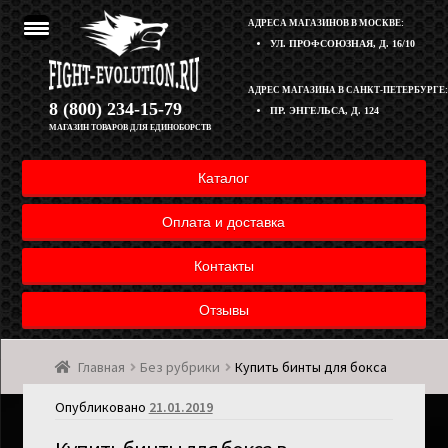
АДРЕСА МАГАЗИНОВ В МОСКВЕ:
УЛ. ПРОФСОЮЗНАЯ, Д. 16/10
Перейти
Перейти
АДРЕС МАГАЗИНА В САНКТ-ПЕТЕРБУРГЕ:
Корзина
8 (800) 234-15-79
ПР. ЭНГЕЛЬСА, Д. 124
к
к
МАГАЗИН ТОВАРОВ ДЛЯ ЕДИНОБОРСТВ
навигации
содержимому
Полезная информация
Каталог
Оплата и доставка товара
Оплата и доставка
Возврат товара
Контакты
Отзывы
Контакты
Главная
Без рубрики
Купить бинты для бокса
Мой аккаунт
Опубликовано
21.01.2019