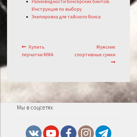
Разновидности боксёрских бинтов.
Инструкция по выбору
Экипировка для тайского бокса
Навигация
Предыдущий:
Следующий:
Купить
Мужские
по
перчатки ММА
спортивные сумки
записям
Мы в соцсетях