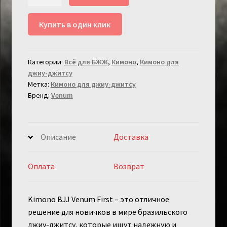
товара
Кимоно
Купить в один клик
для
джиу-
джитсу
Категории:
Всё для БЖЖ
,
Кимоно
,
Кимоно для
Venum
джиу-джитсу
First
Метка:
Кимоно для джиу-джитсу
Blue
Бренд:
Venum
Описание
Доставка
Оплата
Возврат
Kimono BJJ Venum First – это отличное
решение для новичков в мире бразильского
джиу-джитсу, которые ищут надежную и