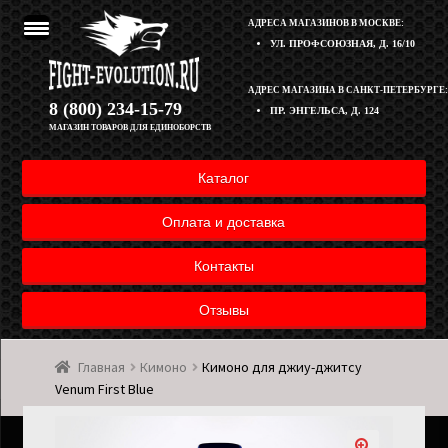
АДРЕСА МАГАЗИНОВ В МОСКВЕ:
УЛ. ПРОФСОЮЗНАЯ, Д. 16/10
Перейти
Перейти
АДРЕС МАГАЗИНА В САНКТ-ПЕТЕРБУРГЕ:
Корзина
8 (800) 234-15-79
ПР. ЭНГЕЛЬСА, Д. 124
к
к
МАГАЗИН ТОВАРОВ ДЛЯ ЕДИНОБОРСТВ
навигации
содержимому
Полезная информация
Каталог
Оплата и доставка товара
Оплата и доставка
Возврат товара
Контакты
Отзывы
Контакты
Главная
Кимоно
Кимоно для джиу-джитсу
Мой аккаунт
Venum First Blue