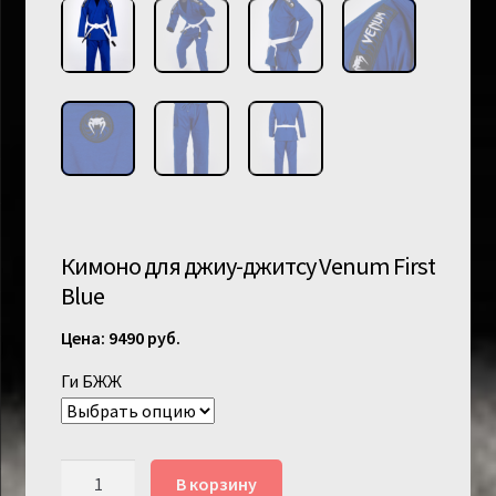
Кимоно для джиу-джитсу Venum First
Blue
9490
руб.
Ги БЖЖ
Количество
В корзину