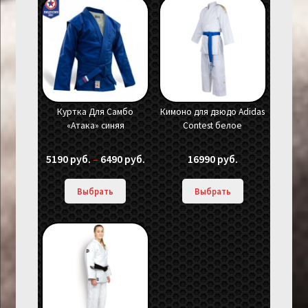
Куртка Для Самбо
Кимоно для дзюдо Adidas
«Атака» синяя
Contest белое
5190
руб.
–
6490
руб.
16990
руб.
Выбрать
Выбрать