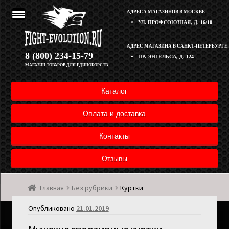
АДРЕСА МАГАЗИНОВ В МОСКВЕ:
УЛ. ПРОФСОЮЗНАЯ, Д. 16/10
Перейти
Перейти
АДРЕС МАГАЗИНА В САНКТ-ПЕТЕРБУРГЕ:
Корзина
8 (800) 234-15-79
ПР. ЭНГЕЛЬСА, Д. 124
к
к
МАГАЗИН ТОВАРОВ ДЛЯ ЕДИНОБОРСТВ
навигации
содержимому
Полезная информация
Каталог
Оплата и доставка товара
Оплата и доставка
Возврат товара
Контакты
Отзывы
Контакты
Главная
Без рубрики
Куртки
Мой аккаунт
Опубликовано
21.01.2019