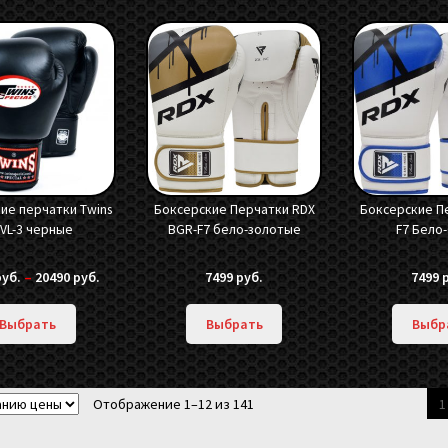
ие перчатки Twins
Боксерские Перчатки RDX
Боксерские П
VL-3 черные
BGR-F7 бело-золотые
F7 Бело
руб.
–
20490
руб.
7499
руб.
7499
Выбрать
Выбрать
Выбр
Отображение 1–12 из 141
1