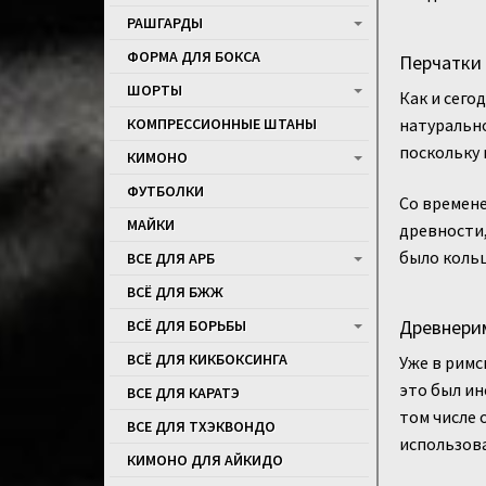
РАШГАРДЫ
ФОРМА ДЛЯ БОКСА
Перчатки 
ШОРТЫ
Как и сего
натурально
КОМПРЕССИОННЫЕ ШТАНЫ
поскольку 
КИМОНО
ФУТБОЛКИ
Со времене
МАЙКИ
древности,
было кольц
ВСЕ ДЛЯ АРБ
ВСЁ ДЛЯ БЖЖ
Древнерим
ВСЁ ДЛЯ БОРЬБЫ
ВСЁ ДЛЯ КИКБОКСИНГА
Уже в римс
это был ин
ВСЕ ДЛЯ КАРАТЭ
том числе 
ВСЕ ДЛЯ ТХЭКВОНДО
использова
КИМОНО ДЛЯ АЙКИДО