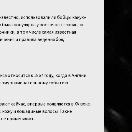
 известно, использовали ли бойцы какую-
а была популярна у восточных славян, не
ники, в том числе самая известная
чения и правила ведения боя,
а относится к 1867 году, когда в Англии
Этому знаменательному событию
ют сейчас, впервые появляется в XV веке.
: кожу и лошадиные волосы. Такие
 не применялись.