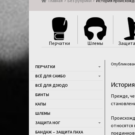
Главная
Без рубрики
История происхожд
Перчатки
Шлемы
Защита
Опубликова
ПЕРЧАТКИ
ВСЁ ДЛЯ САМБО
История
ВСЁ ДЛЯ ДЗЮДО
БИНТЫ
Прежде, ч
становлени
КАПЫ
ШЛЕМЫ
Происхожде
ЗАЩИТА НОГ
относятся
БАНДАЖ – ЗАЩИТА ПАХА
поединков 