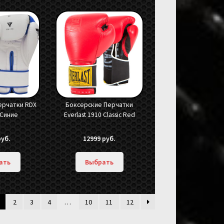
ерчатки RDX
Боксерские Перчатки
-Синие
Everlast 1910 Classic Red
руб.
12999
руб.
ать
Выбрать
2
3
4
…
10
11
12