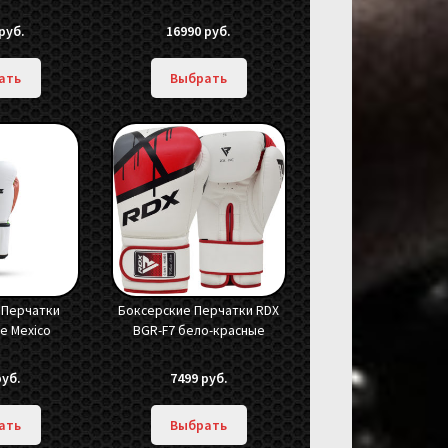
руб.
16990
руб.
ать
Выбрать
 Перчатки
Боксерские Перчатки RDX
rce Mexico
BGR-F7 бело-красные
руб.
7499
руб.
ать
Выбрать