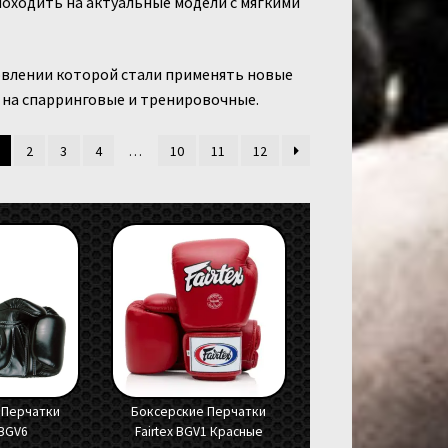
походить на актуальные модели с мягкими
товлении которой стали применять новые
 на спарринговые и тренировочные.
2
3
4
…
10
11
12
 Перчатки
Боксерские Перчатки
 BGV6
Fairtex BGV1 Красные