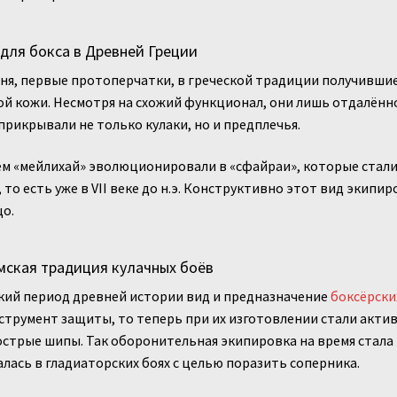
для бокса в Древней Греции
дня, первые протоперчатки, в греческой традиции получившие
й кожи. Несмотря на схожий функционал, они лишь отдалённ
прикрывали не только кулаки, но и предплечья.
м «мейлихай» эволюционировали в «сфайраи», которые стали
 то есть уже в VII веке до н.э. Конструктивно этот вид экипир
о.
ская традиция кулачных боёв
кий период древней истории вид и предназначение
боксёрски
струмент защиты, то теперь при их изготовлении стали актив
острые шипы. Так оборонительная экипировка на время стала
лась в гладиаторских боях с целью поразить соперника.