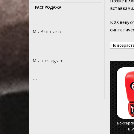
Позже в XV
РАСПРОДАЖA
вставками.
К XX веку 
синтетичес
Мы Вконтакте
Мы в Instagram
…
Боксерск
BG