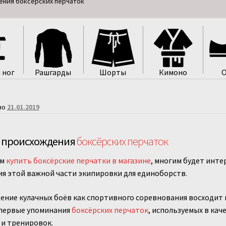
ения боксёрских перчаток
 ног
Рашгарды
Шорты
Кимоно
О
но
21.01.2019
 происхождения
боксёрских перчаток
ем
купить боксёрские перчатки в магазине
, многим будет инте
я этой важной части экипировки для единоборств.
ние кулачных боёв как спортивного соревнования восходит 
 первые упоминания
боксёрских перчаток
, используемых в кач
и тренировок.