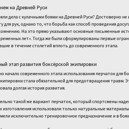
нем на Древней Руси
ояли дела с кулачными боями на Древней Руси? Достоверно не
у для рук, однако то, что борьба как способ проведения досуг
омнению. На это прямо указывают основные письменные источ
ременных лет». Тогда же были сформулированы первые ограни
шие в течение столетий вплоть до современного этапа.
ый этап развития боксёрской экипировки
 начало современного этапа использования перчаток для бокс
экипировки стала обязательной для предотвращения травм. 
вала долгая история развития.
льно такой же вариант перчаток, который спортсмены надева
их изготовления использовали только натуральные материалы
мели исключительно тренировочное предназначение и в боях