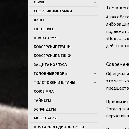
ОБУВЬ
Тем време
СПОРТИВНЫЕ СУМКИ
А как обст
ЛАПЫ
либо защит
FIGHT BALL
подлежит с
ПЛАТФОРМЫ
«Повесть в
действовав
БОКСЕРСКИЕ ГРУШИ
БОКСЕРСКИЕ МЕШКИ
Современн
ЗАЩИТА КОРПУСА
Официально
ГОЛОВНЫЕ УБОРЫ
эта часть 
ТОЛСТОВКИ И ШТАНЫ
предшество
СОЮЗ ММА
ТАЙМЕРЫ
Приблизите
Тогда для 
ЭСПАНДЕРЫ
перчатки и
АКСЕССУАРЫ
ПОЯСА ДЛЯ ЕДИНОБОРСТВ