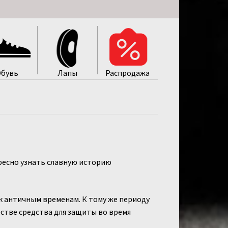
бувь
Лапы
Распродажa
ресно узнать славную историю
к античным временам. К тому же периоду
естве средства для защиты во время