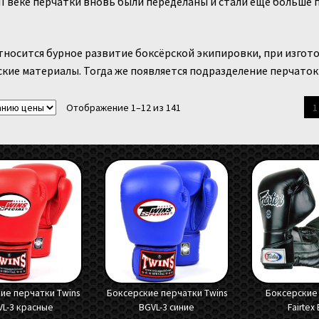
II веке перчатки вновь были переделаны и стали ещё больше 
относится бурное развитие боксёрской экипировки, при изго
кие материалы. Тогда же появляется подразделение перчаток
Отображение 1–12 из 141
1
ие перчатки Twins
Боксерские перчатки Twins
Боксерские
VL-3 красные
BGVL-3 синие
Fairtex