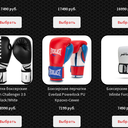
17490
руб.
17490
руб.
16990
Выбрать
Выбрать
Выбр
тки боксерские
Боксерские перчатки
Боксерские
 Challenger 3.0
Everlast Powerlock PU
Infinite Fo
lack/White
Красно-Синие
8990
руб.
7199
руб.
7490
Выбрать
Выбрать
Выбр