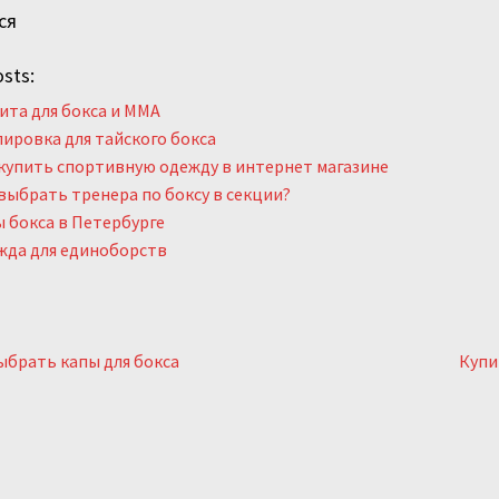
ся
sts:
та для бокса и ММА
ировка для тайского бокса
купить спортивную одежду в интернет магазине
выбрать тренера по боксу в секции?
 бокса в Петербурге
жда для единоборств
я
ыдущий:
След
ыбрать капы для бокса
Купи