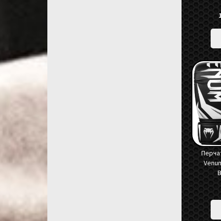
Перча
Venum
B