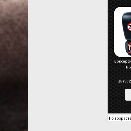
Боксерск
BG
18790