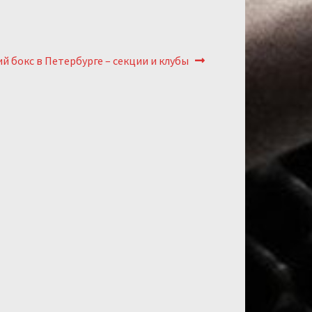
ющий:
й бокс в Петербурге – секции и клубы