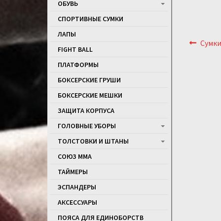
ОБУВЬ
СПОРТИВНЫЕ СУМКИ
ЛАПЫ
Навигаци
Пред
Сумки
по
FIGHT BALL
записям
ПЛАТФОРМЫ
БОКСЕРСКИЕ ГРУШИ
БОКСЕРСКИЕ МЕШКИ
ЗАЩИТА КОРПУСА
ГОЛОВНЫЕ УБОРЫ
ТОЛСТОВКИ И ШТАНЫ
СОЮЗ ММА
ТАЙМЕРЫ
ЭСПАНДЕРЫ
АКСЕССУАРЫ
ПОЯСА ДЛЯ ЕДИНОБОРСТВ