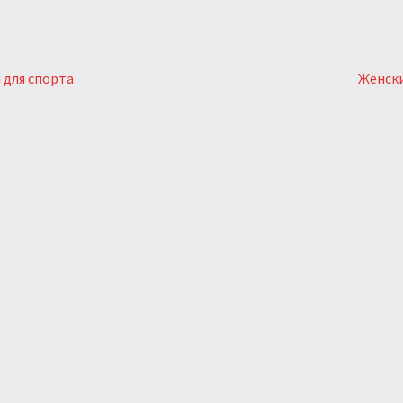
я
ыдущий:
Следу
 для спорта
Женски