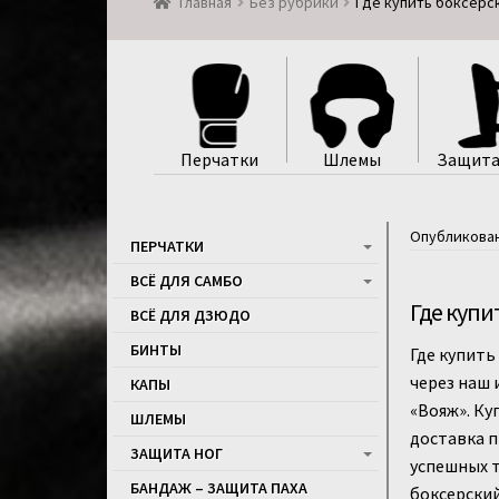
Главная
Без рубрики
Где купить боксерс
Перчатки
Шлемы
Защита
Опубликова
ПЕРЧАТКИ
ВСЁ ДЛЯ САМБО
Где купи
ВСЁ ДЛЯ ДЗЮДО
БИНТЫ
Где купить
через наш 
КАПЫ
«Вояж». Ку
ШЛЕМЫ
доставка п
ЗАЩИТА НОГ
успешных т
БАНДАЖ – ЗАЩИТА ПАХА
боксерский