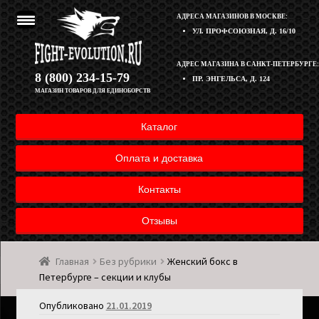
АДРЕСА МАГАЗИНОВ В МОСКВЕ:
УЛ. ПРОФСОЮЗНАЯ, Д. 16/10
Перейти
Перейти
АДРЕС МАГАЗИНА В САНКТ-ПЕТЕРБУРГЕ:
Корзина
8 (800) 234-15-79
ПР. ЭНГЕЛЬСА, Д. 124
к
к
МАГАЗИН ТОВАРОВ ДЛЯ ЕДИНОБОРСТВ
навигации
содержимому
Полезная информация
Каталог
Оплата и доставка товара
Оплата и доставка
Возврат товара
Контакты
Отзывы
Контакты
Главная
Без рубрики
Женский бокс в
Мой аккаунт
Петербурге – секции и клубы
Опубликовано
21.01.2019