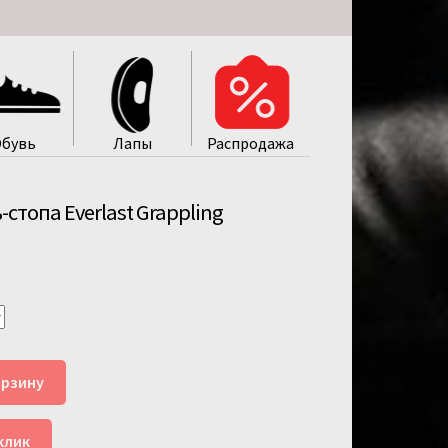
бувь
Лапы
Распродажa
стопа Everlast Grappling
орзину
клик