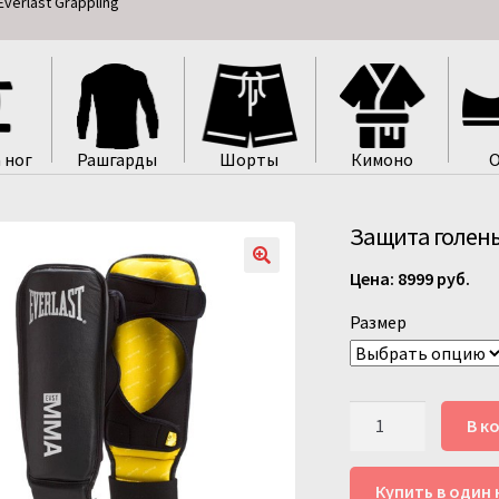
verlast Grappling
 ног
Рашгарды
Шорты
Кимоно
О
Защита голень-
8999
руб.
Размер
Количество
В к
товара
Защита
Купить в один 
голень-