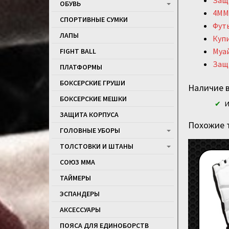
Защи
ОБУВЬ
4MMA
СПОРТИВНЫЕ СУМКИ
Футы
ЛАПЫ
Купи
Муай
FIGHT BALL
Защ
ПЛАТФОРМЫ
БОКСЕРСКИЕ ГРУШИ
Наличие в
БОКСЕРСКИЕ МЕШКИ
И
ЗАЩИТА КОРПУСА
Похожие 
ГОЛОВНЫЕ УБОРЫ
ТОЛСТОВКИ И ШТАНЫ
СОЮЗ ММА
ТАЙМЕРЫ
ЭСПАНДЕРЫ
АКСЕССУАРЫ
ПОЯСА ДЛЯ ЕДИНОБОРСТВ