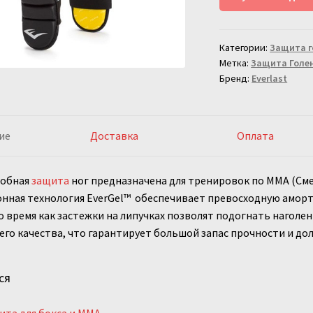
стопа
Everlast
Категории:
Защита г
Grappling
Метка:
Защита Голе
Бренд:
Everlast
ие
Доставка
Оплата
добная
защита
ног предназначена для тренировок по MMA (См
нная технология EverGel™ обеспечивает превосходную амор
то время как застежки на липучках позволят подогнать наголе
го качества, что гарантирует большой запас прочности и до
ся