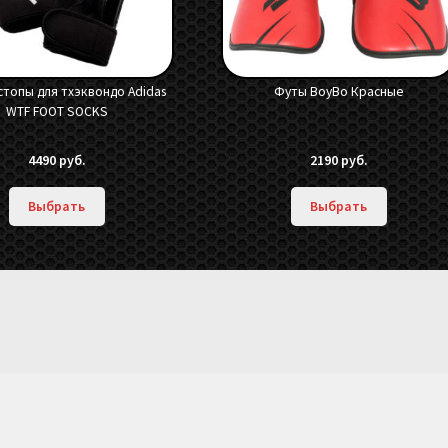
стопы для тхэквондо Adidas
Футы BoyBo Красные
WTF FOOT SOCKS
4490
руб.
2190
руб.
Выбрать
Выбрать