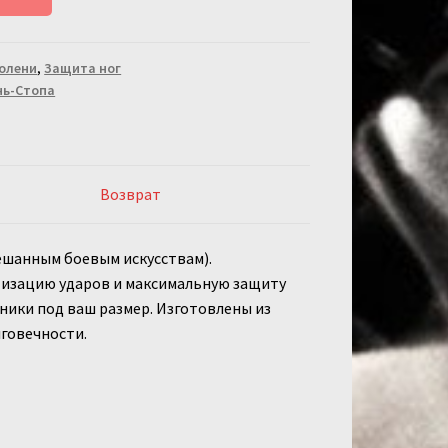
олени
,
Защита ног
нь-Стопа
Возврат
ешанным боевым искусствам).
тизацию ударов и максимальную защиту
нники под ваш размер. Изготовлены из
лговечности.