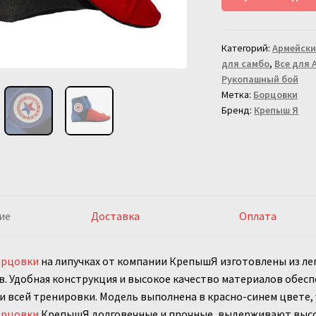
для
самбо
Категорий:
Армейски
на
для самбо
,
Все для 
липучках
Рукопашный бой
Метка:
Борцовки
Бренд:
Крепыш Я
ие
Доставка
Оплата
орцовки
на липучках от компании КрепышЯ изготовлены из лег
. Удобная конструкция и высокое качество материалов обес
 всей тренировки. Модель выполнена в красно-синем цвете
орцовки
КрепышЯ долговечные и прочные, выдерживают высо