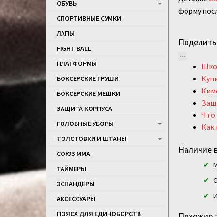
ОБУВЬ
форму посл
СПОРТИВНЫЕ СУМКИ
ЛАПЫ
Поделить
FIGHT BALL
ПЛАТФОРМЫ
Школ
Купи
БОКСЕРСКИЕ ГРУШИ
Кимо
БОКСЕРСКИЕ МЕШКИ
Защи
ЗАЩИТА КОРПУСА
Что 
ГОЛОВНЫЕ УБОРЫ
Как 
ТОЛСТОВКИ И ШТАНЫ
Наличие в
СОЮЗ ММА
М
ТАЙМЕРЫ
С
ЭСПАНДЕРЫ
И
АКСЕССУАРЫ
ПОЯСА ДЛЯ ЕДИНОБОРСТВ
Похожие 