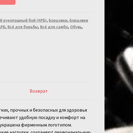
й рукопашный бой (АРБ)
,
Борцовки
,
Борцовки
АРБ
,
Всё для борьбы
,
Всё для самбо
,
Обувь
,
Возврат
ких, прочных и безопасных для здоровья
печивают удобную посадку и комфорт на
, украшена фирменным логотипом.
кие нагрузки, сохраняют первоначальную