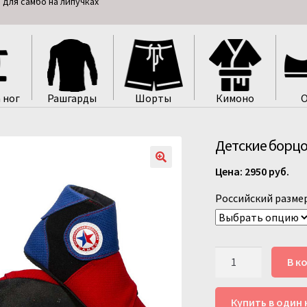
для самбо на липучках
 ног
Рашгарды
Шорты
Кимоно
О
Детские борцо
2950
руб.
Российский разме
Количество
В к
товара
Детские
Купить в один 
борцовки