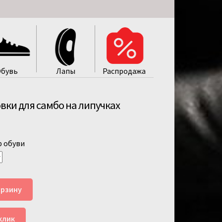
бувь
Лапы
Распродажa
вки для самбо на липучках
р обуви
орзину
клик