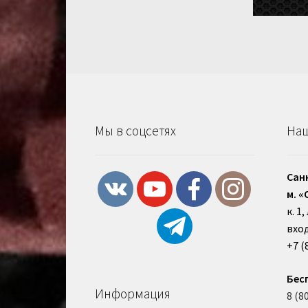
Мы в соцсетях
Наш
Сан
м. «
к. 1
вход
+7 (
Бес
Информация
8 (8