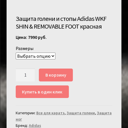
Защита голени и стопы Adidas WKF
SHIN & REMOVABLE FOOT красная
7990
руб.
Размеры
Количество
В корзину
товара
Защита
Купить в один клик
голени
и
стопы
Категории:
Все для каратэ
,
Защита голени
,
Защита
Adidas
ног
WKF
Бренд:
Adidas