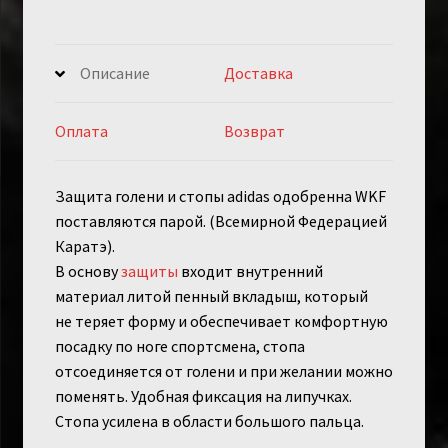
SHIN
&
REMOVABLE
Описание
Доставка
FOOT
красная
Оплата
Возврат
Защита голени и стопы adidas одобренна WKF
поставляются парой. (Всемирной Федерацией
Каратэ).
В основу
защиты
входит внутренний
материал литой пенный вкладыш, который
не теряет форму и обеспечивает комфортную
посадку по ноге спортсмена, стопа
отсоединяется от голени и при желании можно
поменять. Удобная фиксация на липучках.
Стопа усилена в области большого пальца.