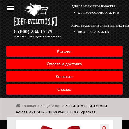
АДРЕСА МАГАЗИНОВ В МОСКВЕ:
УЛ. ПРОФСОЮЗНАЯ, Д. 16/10
Перейти
Перейти
АДРЕС МАГАЗИНА В САНКТ-ПЕТЕРБУРГЕ:
Корзина
8 (800) 234-15-79
ПР. ЭНГЕЛЬСА, Д. 124
к
к
МАГАЗИН ТОВАРОВ ДЛЯ ЕДИНОБОРСТВ
навигации
содержимому
Полезная информация
Каталог
Оплата и доставка товара
Оплата и доставка
Возврат товара
Контакты
Отзывы
Контакты
Главная
Защита ног
Защита голени и стопы
Мой аккаунт
Adidas WKF SHIN & REMOVABLE FOOT красная