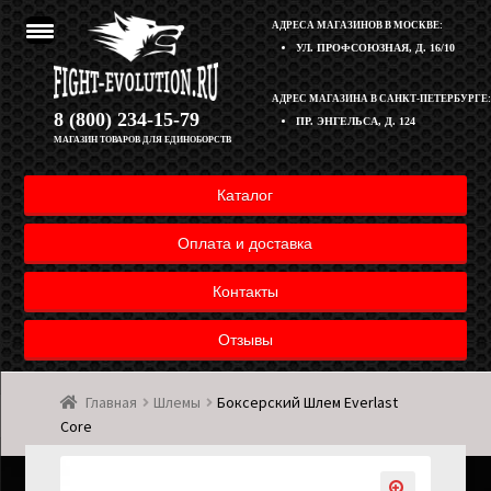
АДРЕСА МАГАЗИНОВ В МОСКВЕ:
УЛ. ПРОФСОЮЗНАЯ, Д. 16/10
Перейти
Перейти
АДРЕС МАГАЗИНА В САНКТ-ПЕТЕРБУРГЕ:
Корзина
8 (800) 234-15-79
ПР. ЭНГЕЛЬСА, Д. 124
к
к
МАГАЗИН ТОВАРОВ ДЛЯ ЕДИНОБОРСТВ
навигации
содержимому
Полезная информация
Каталог
Оплата и доставка товара
Оплата и доставка
Возврат товара
Контакты
Отзывы
Контакты
Главная
Шлемы
Боксерский Шлем Everlast
Мой аккаунт
Core