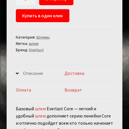
товара
Боксерский
Купить в один клик
Шлем
Everlast
Core
Категория:
Шлемы
Метка:
шлем
Бренд:
Everlast
Описание
Доставка
Оплата
Возврат
Базовый
шлем
Everlast Core — легкий и
удобный
шлем
дополняет серию линейки Core
и отлично подойдет всем кто только начинает