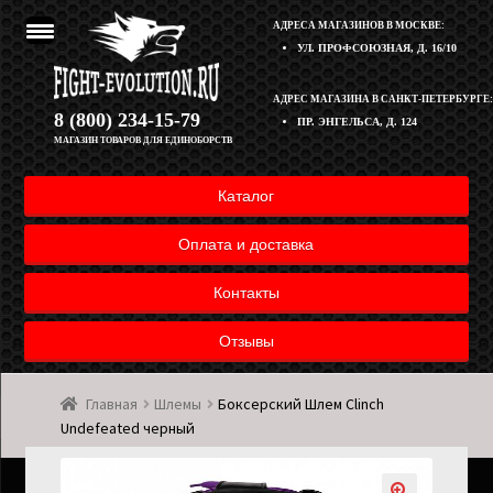
АДРЕСА МАГАЗИНОВ В МОСКВЕ:
УЛ. ПРОФСОЮЗНАЯ, Д. 16/10
Перейти
Перейти
АДРЕС МАГАЗИНА В САНКТ-ПЕТЕРБУРГЕ:
Корзина
8 (800) 234-15-79
ПР. ЭНГЕЛЬСА, Д. 124
к
к
МАГАЗИН ТОВАРОВ ДЛЯ ЕДИНОБОРСТВ
навигации
содержимому
Полезная информация
Каталог
Оплата и доставка товара
Оплата и доставка
Возврат товара
Контакты
Отзывы
Контакты
Главная
Шлемы
Боксерский Шлем Clinch
Мой аккаунт
Undefeated черный