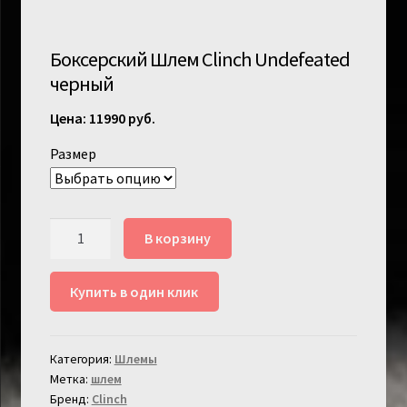
Боксерский Шлем Clinch Undefeated
черный
11990
руб.
Размер
Количество
В корзину
товара
Боксерский
Купить в один клик
Шлем
Clinch
Undefeated
Категория:
Шлемы
черный
Метка:
шлем
Бренд:
Clinch