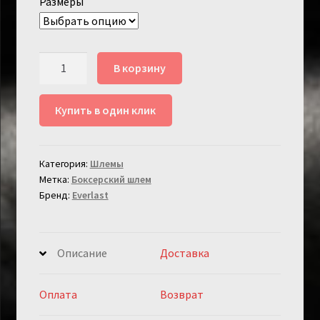
Размеры
Количество
В корзину
товара
Шлем
Купить в один клик
боксерский
открытый
Everlast
Категория:
Шлемы
USA
Метка:
Боксерский шлем
Бренд:
Everlast
Описание
Доставка
Оплата
Возврат