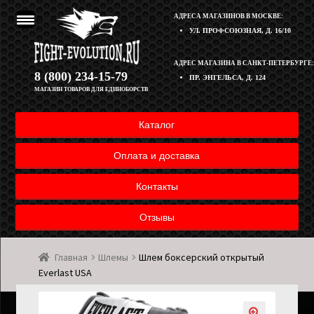
АДРЕСА МАГАЗИНОВ В МОСКВЕ:
УЛ. ПРОФСОЮЗНАЯ, Д. 16/10
Перейти
Перейти
АДРЕС МАГАЗИНА В САНКТ-ПЕТЕРБУРГЕ:
Корзина
8 (800) 234-15-79
ПР. ЭНГЕЛЬСА, Д. 124
к
к
МАГАЗИН ТОВАРОВ ДЛЯ ЕДИНОБОРСТВ
навигации
содержимому
Полезная информация
Каталог
Оплата и доставка товара
Оплата и доставка
Возврат товара
Контакты
Отзывы
Контакты
Главная
Шлемы
Шлем боксерский открытый
Мой аккаунт
Everlast USA