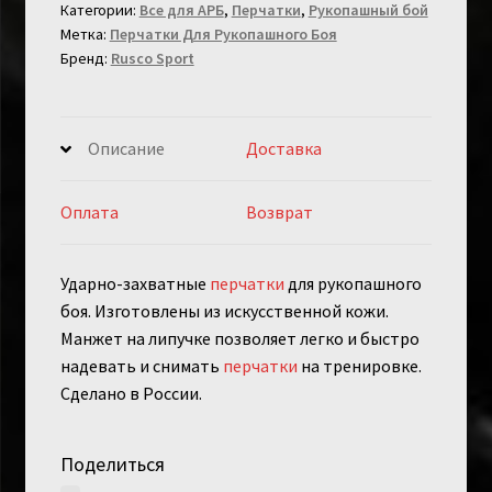
Категории:
Все для АРБ
,
Перчатки
,
Рукопашный бой
Rusco
Метка:
Перчатки Для Рукопашного Боя
Sport
Бренд:
Rusco Sport
синие
Описание
Доставка
Оплата
Возврат
Ударно-захватные
перчатки
для рукопашного
боя. Изготовлены из искусственной кожи.
Манжет на липучке позволяет легко и быстро
надевать и снимать
перчатки
на тренировке.
Сделано в России.
Поделиться