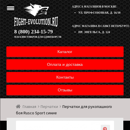
АДРЕСА МАГАЗИНОВ В МОСКВЕ:
УЛ. ПРОФСОЮЗНАЯ, Д. 16/10
Перейти
Перейти
АДРЕС МАГАЗИНА В САНКТ-ПЕТЕРБУРГЕ:
Корзина
8 (800) 234-15-79
ПР. ЭНГЕЛЬСА, Д. 124
к
к
МАГАЗИН ТОВАРОВ ДЛЯ ЕДИНОБОРСТВ
навигации
содержимому
Полезная информация
Каталог
Оплата и доставка товара
Оплата и доставка
Возврат товара
Контакты
Отзывы
Контакты
Главная
Перчатки
Перчатки для рукопашного
Мой аккаунт
боя Rusco Sport синие