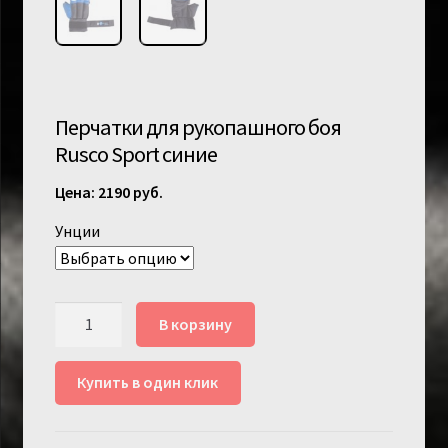
Перчатки для рукопашного боя
Rusco Sport синие
2190
руб.
Унции
Количество
В корзину
товара
Перчатки
Купить в один клик
для
рукопашного
боя