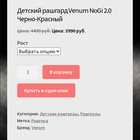
Детский рашгард Venum NoGi 2.0
Черно-Красный
Первоначальная
Текущая
4490
руб.
3990
руб.
цена
цена:
Рост
составляла
3990 руб..
4490 руб..
Количество
В корзину
товара
Детский
Купить в один клик
рашгард
Venum
NoGi
Категории:
Детские рашгарды
,
Рашгарды
2.0
Метка:
Рашгард
Черно-
Бренд:
Venum
Красный