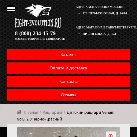
АДРЕСА МАГАЗИНОВ В МОСКВЕ:
УЛ. ПРОФСОЮЗНАЯ, Д. 16/10
Перейти
Перейти
АДРЕС МАГАЗИНА В САНКТ-ПЕТЕРБУРГЕ:
Корзина
8 (800) 234-15-79
ПР. ЭНГЕЛЬСА, Д. 124
к
к
МАГАЗИН ТОВАРОВ ДЛЯ ЕДИНОБОРСТВ
навигации
содержимому
Полезная информация
Каталог
Оплата и доставка товара
Оплата и доставка
Возврат товара
Контакты
Отзывы
Контакты
Главная
Рашгарды
Детский рашгард Venum
Мой аккаунт
NoGi 2.0 Черно-Красный