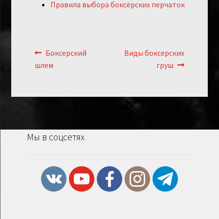
Правила выбора боксёрских перчаток
Навигация
Предыдущий:
Следующий:
Боксерский
Виды боксерских
по
шлем
груш
записям
Мы в соцсетях