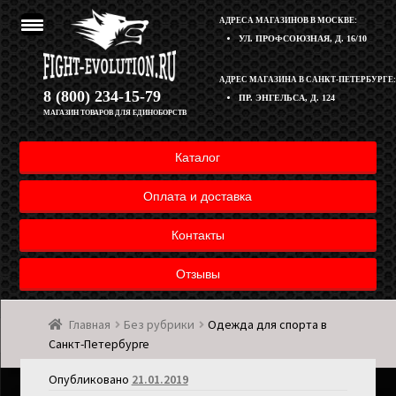
АДРЕСА МАГАЗИНОВ В МОСКВЕ:
УЛ. ПРОФСОЮЗНАЯ, Д. 16/10
Перейти
Перейти
АДРЕС МАГАЗИНА В САНКТ-ПЕТЕРБУРГЕ:
Корзина
8 (800) 234-15-79
ПР. ЭНГЕЛЬСА, Д. 124
к
к
МАГАЗИН ТОВАРОВ ДЛЯ ЕДИНОБОРСТВ
навигации
содержимому
Полезная информация
Каталог
Оплата и доставка товара
Оплата и доставка
Возврат товара
Контакты
Отзывы
Контакты
Главная
Без рубрики
Одежда для спорта в
Мой аккаунт
Санкт-Петербурге
Опубликовано
21.01.2019