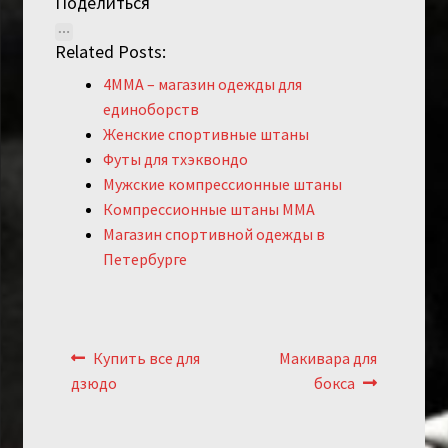
Поделиться
Related Posts:
4MMA – магазин одежды для
единоборств
Женские спортивные штаны
Футы для тхэквондо
Мужские компрессионные штаны
Компрессионные штаны ММА
Магазин спортивной одежды в
Петербурге
Навигация
Предыдущий:
Следующий:
Купить все для
Макивара для
по
дзюдо
бокса
записям