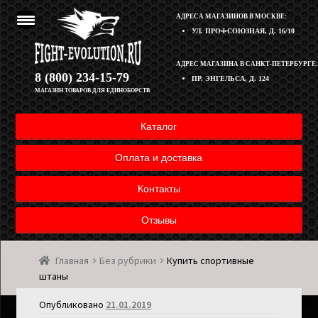
АДРЕСА МАГАЗИНОВ В МОСКВЕ:
УЛ. ПРОФСОЮЗНАЯ, Д. 16/10
Перейти
Перейти
АДРЕС МАГАЗИНА В САНКТ-ПЕТЕРБУРГЕ:
Корзина
8 (800) 234-15-79
ПР. ЭНГЕЛЬСА, Д. 124
к
к
МАГАЗИН ТОВАРОВ ДЛЯ ЕДИНОБОРСТВ
навигации
содержимому
Полезная информация
Каталог
Оплата и доставка товара
Оплата и доставка
Возврат товара
Контакты
Отзывы
Контакты
Главная
Без рубрики
Купить спортивные
Мой аккаунт
штаны
Опубликовано
21.01.2019