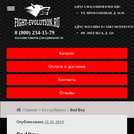
АДРЕСА МАГАЗИНОВ В МОСКВЕ:
УЛ. ПРОФСОЮЗНАЯ, Д. 16/10
Перейти
Перейти
АДРЕС МАГАЗИНА В САНКТ-ПЕТЕРБУРГЕ:
Корзина
8 (800) 234-15-79
ПР. ЭНГЕЛЬСА, Д. 124
к
к
МАГАЗИН ТОВАРОВ ДЛЯ ЕДИНОБОРСТВ
навигации
содержимому
Полезная информация
Каталог
Оплата и доставка товара
Оплата и доставка
Возврат товара
Контакты
Отзывы
Контакты
Главная
Без рубрики
Bad Boy
Мой аккаунт
Опубликовано
21.01.2019