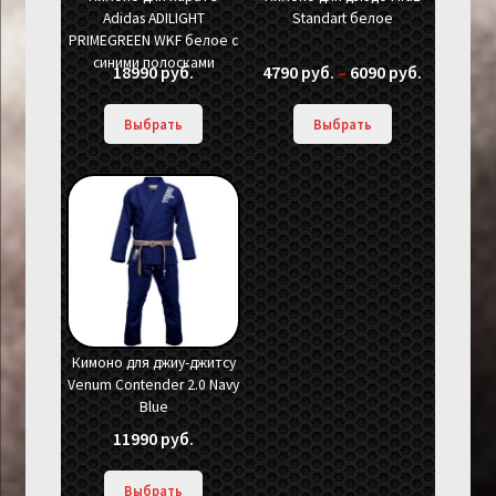
Adidas ADILIGHT
Standart белое
PRIMEGREEN WKF белое с
синими полосками
18990
руб.
4790
руб.
–
6090
руб.
Выбрать
Выбрать
Кимоно для джиу-джитсу
Venum Contender 2.0 Navy
Blue
11990
руб.
Выбрать