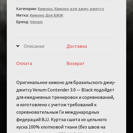
Venum
Категории:
Кимоно
,
Кимоно для джиу-джитсу
Contender
Метка:
Кимоно Для БЖЖ
3.0
Бренд:
Venum
Black
Описание
Доставка
Оплата
Возврат
Оригинальное кимоно для бразильского джиу-
джитсу Venum Contender 3.0 — Black подойдет
для ежедневных тренировок и соревнований,
и изготовлено с учетом требований к
соревновательным Ги международных
федераций BJJ. Куртка сшита из цельного
куска 100% хлопковой ткани (без швов на