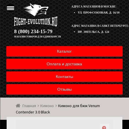
АДРЕСА МАГАЗИНОВ В МОСКВЕ:
УЛ. ПРОФСОЮЗНАЯ, Д. 16/10
Перейти
Перейти
АДРЕС МАГАЗИНА В САНКТ-ПЕТЕРБУРГЕ:
Корзина
8 (800) 234-15-79
ПР. ЭНГЕЛЬСА, Д. 124
к
к
МАГАЗИН ТОВАРОВ ДЛЯ ЕДИНОБОРСТВ
навигации
содержимому
Полезная информация
Каталог
Оплата и доставка товара
Оплата и доставка
Возврат товара
Контакты
Отзывы
Контакты
Главная
Кимоно
Кимоно для бжж Venum
Мой аккаунт
Contender 3.0 Black