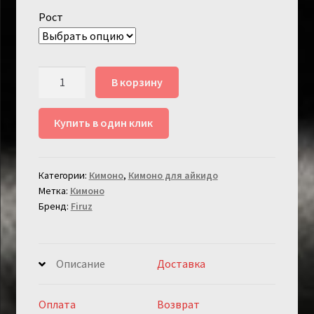
Рост
Количество
В корзину
товара
Кимоно
Купить в один клик
для
Айкидо
Firuz
Категории:
Кимоно
,
Кимоно для айкидо
Метка:
Кимоно
Бренд:
Firuz
Описание
Доставка
Оплата
Возврат