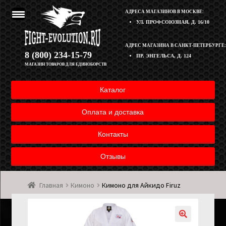
АДРЕСА МАГАЗИНОВ В МОСКВЕ:
УЛ. ПРОФСОЮЗНАЯ, Д. 16/10
Перейти
Перейти
АДРЕС МАГАЗИНА В САНКТ-ПЕТЕРБУРГЕ:
Корзина
8 (800) 234-15-79
ПР. ЭНГЕЛЬСА, Д. 124
к
к
МАГАЗИН ТОВАРОВ ДЛЯ ЕДИНОБОРСТВ
навигации
содержимому
Полезная информация
Каталог
Оплата и доставка товара
Оплата и доставка
Возврат товара
Контакты
Отзывы
Контакты
Главная
Кимоно
Кимоно для Айкидо Firuz
Мой аккаунт