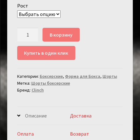
Рост
Количество
В корзину
товара
Шорты
Купить в один клик
Боксерские
Детские
Clinch
Категории:
Боксерские
,
Форма для Бокса
,
Шорты
Olimp
Метка:
Шорты боксерские
Красные
Бренд:
Clinch
Описание
Доставка
Оплата
Возврат