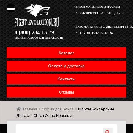
АДРЕСА МАГАЗИНОВ В МОСКВЕ:
УЛ. ПРОФСОЮЗНАЯ, Д. 16/10
Перейти
Перейти
АДРЕС МАГАЗИНА В САНКТ-ПЕТЕРБУРГЕ:
Корзина
8 (800) 234-15-79
ПР. ЭНГЕЛЬСА, Д. 124
к
к
МАГАЗИН ТОВАРОВ ДЛЯ ЕДИНОБОРСТВ
навигации
содержимому
Полезная информация
Каталог
Оплата и доставка товара
Оплата и доставка
Возврат товара
Контакты
Отзывы
Контакты
Главная
Форма для Бокса
Шорты Боксерские
Мой аккаунт
Детские Clinch Olimp Красные