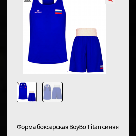
Форма боксерская BoyBo Titan синяя