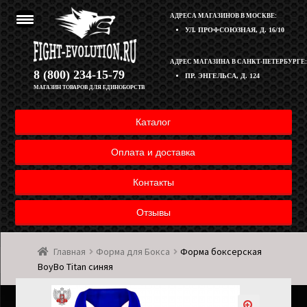
АДРЕСА МАГАЗИНОВ В МОСКВЕ:
УЛ. ПРОФСОЮЗНАЯ, Д. 16/10
Перейти
Перейти
АДРЕС МАГАЗИНА В САНКТ-ПЕТЕРБУРГЕ:
Корзина
8 (800) 234-15-79
ПР. ЭНГЕЛЬСА, Д. 124
к
к
МАГАЗИН ТОВАРОВ ДЛЯ ЕДИНОБОРСТВ
навигации
содержимому
Полезная информация
Каталог
Оплата и доставка товара
Оплата и доставка
Возврат товара
Контакты
Отзывы
Контакты
Главная
Форма для Бокса
Форма боксерская
Мой аккаунт
BoyBo Titan синяя