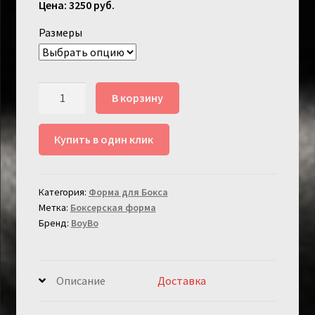
3250
руб.
Размеры
Количество
В корзину
товара
Форма
Купить в один клик
боксерская
BoyBo
Titan
Категория:
Форма для Бокса
синяя
Метка:
Боксерская форма
Бренд:
BoyBo
Описание
Доставка