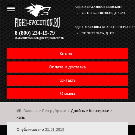
АДРЕСА МАГАЗИНОВ В МОСКВЕ:
УЛ. ПРОФСОЮЗНАЯ, Д. 16/10
Перейти
Перейти
АДРЕС МАГАЗИНА В САНКТ-ПЕТЕРБУРГЕ:
Корзина
8 (800) 234-15-79
ПР. ЭНГЕЛЬСА, Д. 124
к
к
МАГАЗИН ТОВАРОВ ДЛЯ ЕДИНОБОРСТВ
навигации
содержимому
Полезная информация
Каталог
Оплата и доставка товара
Оплата и доставка
Возврат товара
Контакты
Отзывы
Контакты
Главная
Без рубрики
Двойные боксерские
Мой аккаунт
капы
Опубликовано
21.01.2019