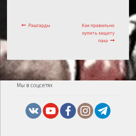
Навигация
Предыдущий:
Следующий:
Рашгарды
Как правильно
по
купить защиту
записям
паха
Мы в соцсетях