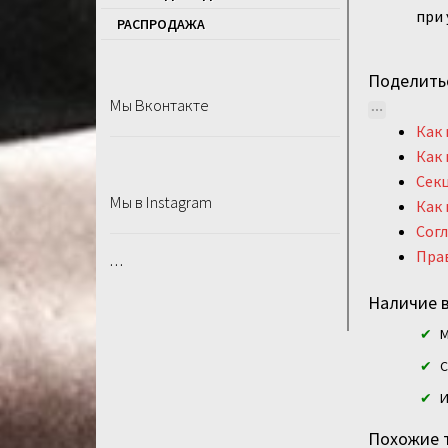
при 
РАСПРОДАЖA
Поделить
Мы Вконтакте
Как 
Как 
Секц
Мы в Instagram
Как 
Согл
Прав
…
Наличие в
М
С
И
Похожие 