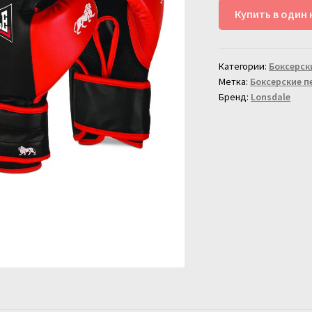
Боксерские
Купить в один 
перчатки
Lonsdale
Haydock
Категории:
Боксерск
черн/
Метка:
Боксерские п
крас
Бренд:
Lonsdale