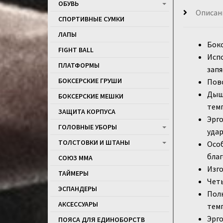
ОБУВЬ
Описан
СПОРТИВНЫЕ СУМКИ
ЛАПЫ
Бок
FIGHT BALL
Испо
ПЛАТФОРМЫ
запя
БОКСЕРСКИЕ ГРУШИ
Пово
Дыша
БОКСЕРСКИЕ МЕШКИ
тем
ЗАЩИТА КОРПУСА
Эрго
ГОЛОВНЫЕ УБОРЫ
удар
ТОЛСТОВКИ И ШТАНЫ
Особ
благ
СОЮЗ ММА
Изго
ТАЙМЕРЫ
Четы
ЭСПАНДЕРЫ
Полн
АКСЕССУАРЫ
тем
Эрго
ПОЯСА ДЛЯ ЕДИНОБОРСТВ