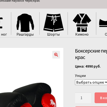
onsdale Haydock черн/крас
 ног
Рашгарды
Шорты
Кимоно
О
Боксерские пе
крас
4990
руб.
Унции
Количество
В к
товара