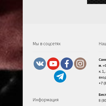
Мы в соцсетях
Наш
Сан
м. «
к. 1
вход
+7 (
Бес
Информация
8 (8