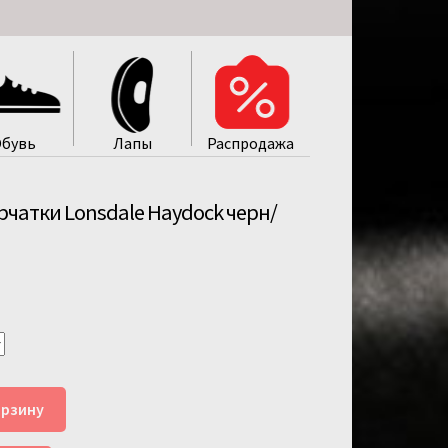
бувь
Лапы
Распродажa
рчатки Lonsdale Haydock черн/
орзину