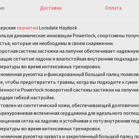
ие
Доставка
Оплата
серские
перчатки
Lonsdale Haydock
льзуя динамические инновации Powerlock, спортсмены получ
стья, которые им необходимы в своем снаряжении.
ротная система застежки на липучке обеспечивает надежную 
щие сетчатые ладони и влагостойкая внутренняя подкладка
пературы во время интенсивных тренировок.
номичная рукоятка и фиксированный большой палец позволя
е, чтобы предотвратить травмы, когда вы подходите к сумке 
енности Powerlock поворотной системы застежки на липучке
одаря гибкой настройке.
товлен из синтетической кожи, обеспечивающей долговечно
рехуровневая вспененная сердцевина для идеального поглощ
оценная сетка на ладонях и устойчивая к поту внутренняя по
пературы во время интенсивных тренировок.
номичная рукоятка захвата и закрепленный большой палец п