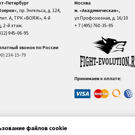
кт-Петербург
Москва
Озерки»,
пр. Энгельса, д. 124,
м. «Академическая»,
, лит. А, ТРК «ВОЯЖ», 4-й
ул.Профсоюзная, д. 16/10
, 2-й этаж.
+ 7 (495) 760-35-95
812) 945-06-95
платный звонок по России
00) 234-15-79
Принимаем к оплате:
ьзование файлов cookie