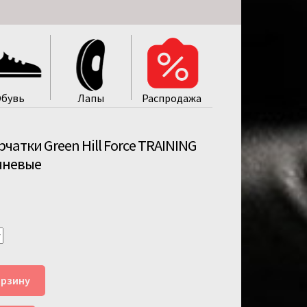
бувь
Лапы
Распродажa
чатки Green Hill Force TRAINING
чневые
орзину