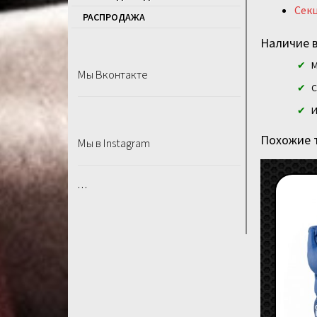
Секц
РАСПРОДАЖA
Наличие в
М
Мы Вконтакте
С
И
Похожие 
Мы в Instagram
…