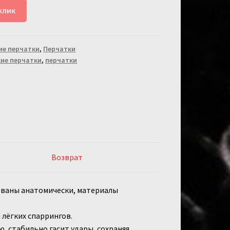
клик
ие перчатки
,
Перчатки
кие перчатки
,
перчатки
Возврат
ованы анатомически, материалы
 лёгких спаррингов.
 стабильно гасит удары, сохраняя