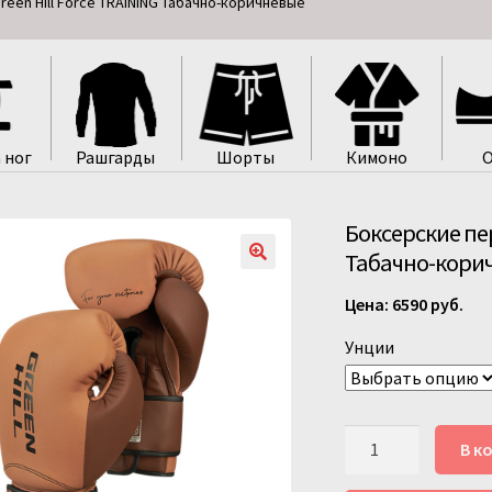
een Hill Force TRAINING Табачно-коричневые
 ног
Рашгарды
Шорты
Кимоно
О
Боксерские пер
Табачно-кори
6590
руб.
Унции
Количество
В к
товара