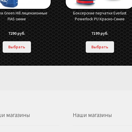
и Green Hill лицензионные
Боксерские перчатки Everlast
FIAS синие
Powerlock PU Красно-Синие
7290
руб.
7199
руб.
Выбрать
Выбрать
и магазины
Наши магазины