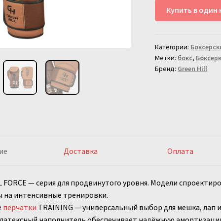
Боксерские
Купить в один 
перчатки
Green
Hill
Категории:
Боксерск
Force
Метки:
бокс
,
Боксер
TRAINING
Бренд:
Green Hill
Табачно-
коричневые
ие
Доставка
Оплата
 FORCE — серия для продвинутого уровня. Модели спроектир
ы на интенсивные тренировки.
е
перчатки
TRAINING — универсальный выбор для мешка, лап и
латексный наполнитель обеспечивает надёжную амортизацию,