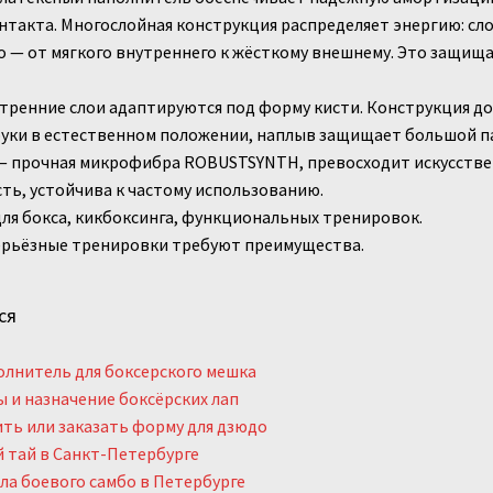
нтакта. Многослойная конструкция распределяет энергию: сл
 — от мягкого внутреннего к жёсткому внешнему. Это защища
тренние слои адаптируются под форму кисти. Конструкция до
уки в естественном положении, наплыв защищает большой па
 прочная микрофибра ROBUSTSYNTH, превосходит искусственн
ть, устойчива к частому использованию.
ля бокса, кикбоксинга, функциональных тренировок.
ерьёзные тренировки требуют преимущества.
ся
лнитель для боксерского мешка
 и назначение боксёрских лап
ть или заказать форму для дзюдо
 тай в Санкт-Петербурге
а боевого самбо в Петербурге