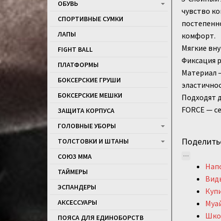
ОБУВЬ
чувство ко
СПОРТИВНЫЕ СУМКИ
постепенно
ЛАПЫ
комфорт.
Мягкие вну
FIGHT BALL
Фиксация р
ПЛАТФОРМЫ
Материал —
БОКСЕРСКИЕ ГРУШИ
эластичнос
БОКСЕРСКИЕ МЕШКИ
Подходят д
FORCE — с
ЗАЩИТА КОРПУСА
ГОЛОВНЫЕ УБОРЫ
Поделить
ТОЛСТОВКИ И ШТАНЫ
СОЮЗ ММА
Напо
ТАЙМЕРЫ
Виды
ЭСПАНДЕРЫ
Купи
АКСЕССУАРЫ
Муай
Школ
ПОЯСА ДЛЯ ЕДИНОБОРСТВ