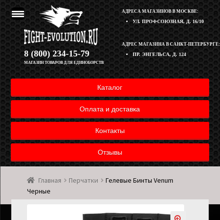
АДРЕСА МАГАЗИНОВ В МОСКВЕ:
УЛ. ПРОФСОЮЗНАЯ, Д. 16/10
Перейти
Перейти
АДРЕС МАГАЗИНА В САНКТ-ПЕТЕРБУРГЕ:
Корзина
8 (800) 234-15-79
ПР. ЭНГЕЛЬСА, Д. 124
к
к
МАГАЗИН ТОВАРОВ ДЛЯ ЕДИНОБОРСТВ
навигации
содержимому
Полезная информация
Каталог
Оплата и доставка товара
Оплата и доставка
Возврат товара
Контакты
Отзывы
Контакты
Главная
Перчатки
Гелевые Бинты Venum
Мой аккаунт
Черные