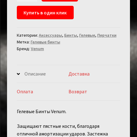
Гелевые
Купить в один клик
Бинты
Venum
Черные
Категории:
Аксессуары
,
Бинты
,
Гелевые
,
Перчатки
Метка:
Гелевые бинты
Бренд:
Venum
Описание
Доставка
Оплата
Возврат
Гелевые Бинты Venum.
Защищают пястные кости, благодаря
отличной амортизации ударов. Застежка