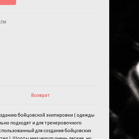
рты
Возврат
озданию бойцовской экипировки ( одежды
льно подходят и для тренеровочного
использованный для создания бойцовских
ер ). Шорты мма venum очень легкие, но