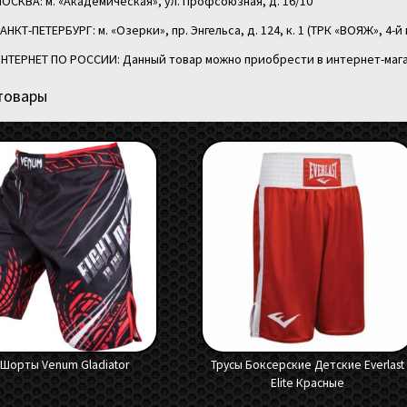
ОСКВА: м. «Академическая», ул. Профсоюзная, д. 16/10
АНКТ-ПЕТЕРБУРГ: м. «Озерки», пр. Энгельса, д. 124, к. 1 (ТРК «ВОЯЖ», 4-й 
НТЕРНЕТ ПО РОССИИ: Данный товар можно приобрести в интернет-мага
товары
Шорты Venum Gladiator
Трусы Боксерские Детские Everlast
Elite Красные