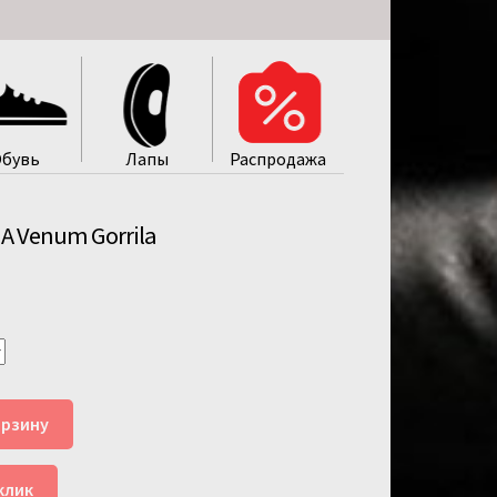
бувь
Лапы
Распродажa
 Venum Gorrila
орзину
клик