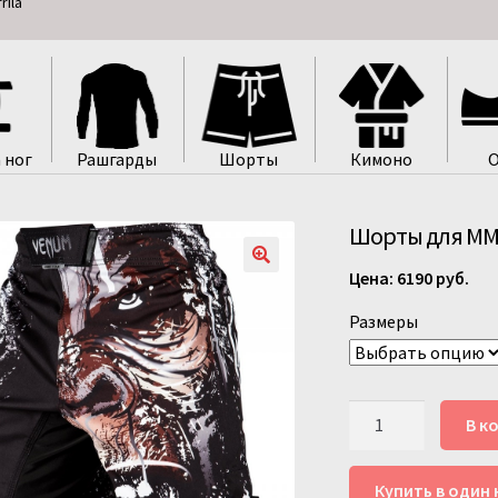
ila
 ног
Рашгарды
Шорты
Кимоно
О
Шорты для ММА
6190
руб.
Размеры
Количество
В к
товара
Шорты
Купить в один 
для