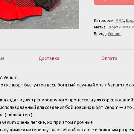
NoGi
2.0
Категории:
ММА
,
Шо
Черно-
Метка:
Шорты ММА 
Красные
Бренд:
Venum
ие
Доставка
Оплата
А Venum
отке шорт был учтен весь богатый научный опыт Venum по с
одходят и для тренировочного процесса, и для соревнований 
использованный для создания бойцовских шорт Venum — это 
 ( полиэстер ).
venum очень легкие, но при этом прочные.
тянущимися материалу, эластичной вставке и боковым разре