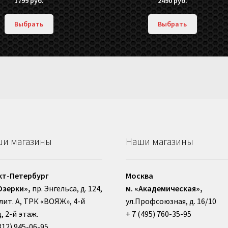
1799
руб.
2490
руб.
Выбрать
Выбрать
и магазины
Наши магазины
кт-Петербург
Москва
Озерки»,
пр. Энгельса, д. 124,
м. «Академическая»,
, лит. А, ТРК «ВОЯЖ», 4-й
ул.Профсоюзная, д. 16/10
, 2-й этаж.
+ 7 (495) 760-35-95
812) 945-06-95