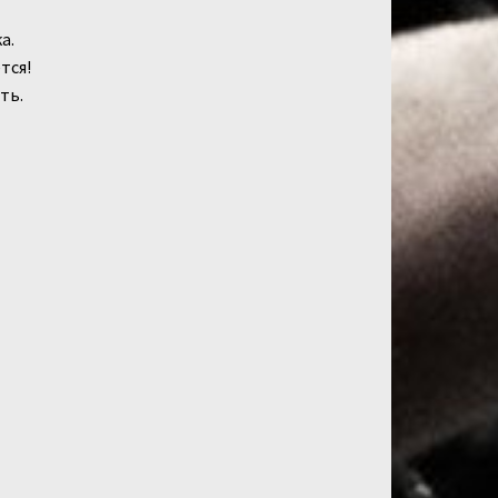
а.
тся!
ть.