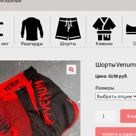
рно-Красные
 ног
Рашгарды
Шорты
Кимоно
О
Шорты Venum 
6190
руб.
Размеры
Количество
В к
товара
Шорты
Купить в один 
Venum