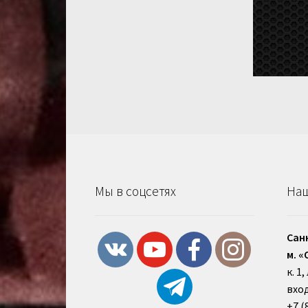
Мы в соцсетях
Наш
Сан
м. «
к. 1
вход
+7 (