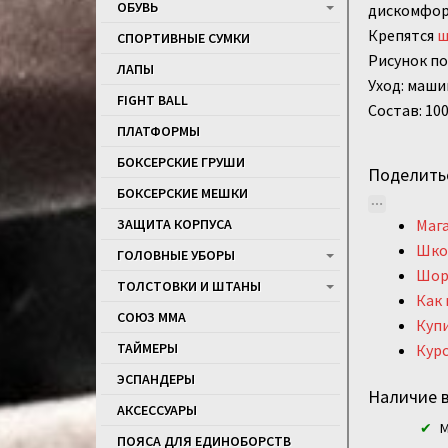
ОБУВЬ
дискомфорт
Крепятся
ш
СПОРТИВНЫЕ СУМКИ
Рисунок по
ЛАПЫ
Уход: маши
FIGHT BALL
Состав: 10
ПЛАТФОРМЫ
БОКСЕРСКИЕ ГРУШИ
Поделить
БОКСЕРСКИЕ МЕШКИ
Маг
ЗАЩИТА КОРПУСА
Школ
ГОЛОВНЫЕ УБОРЫ
Шор
ТОЛСТОВКИ И ШТАНЫ
Как
СОЮЗ ММА
Куп
ТАЙМЕРЫ
Курс
ЭСПАНДЕРЫ
Наличие в
АКСЕССУАРЫ
М
ПОЯСА ДЛЯ ЕДИНОБОРСТВ