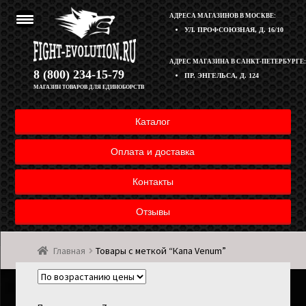
АДРЕСА МАГАЗИНОВ В МОСКВЕ:
УЛ. ПРОФСОЮЗНАЯ, Д. 16/10
Перейти
Перейти
АДРЕС МАГАЗИНА В САНКТ-ПЕТЕРБУРГЕ:
Корзина
8 (800) 234-15-79
ПР. ЭНГЕЛЬСА, Д. 124
к
к
МАГАЗИН ТОВАРОВ ДЛЯ ЕДИНОБОРСТВ
навигации
содержимому
Полезная информация
Каталог
Оплата и доставка товара
Оплата и доставка
Возврат товара
Контакты
Отзывы
Контакты
Главная
Товары с меткой “Капа Venum”
Мой аккаунт