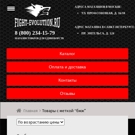
АДРЕСА МАГАЗИНОВ В МОСКВЕ:
УЛ. ПРОФСОЮЗНАЯ, Д. 16/10
Перейти
Перейти
АДРЕС МАГАЗИНА В САНКТ-ПЕТЕРБУРГЕ:
Корзина
8 (800) 234-15-79
ПР. ЭНГЕЛЬСА, Д. 124
к
к
МАГАЗИН ТОВАРОВ ДЛЯ ЕДИНОБОРСТВ
навигации
содержимому
Полезная информация
Каталог
Оплата и доставка товара
Оплата и доставка
Возврат товара
Контакты
Отзывы
Контакты
Главная
Товары с меткой “бжж”
Мой аккаунт