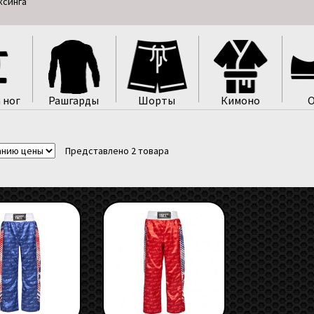
ксинга”
 ног
Рашгарды
Шорты
Кимоно
О
Представлено 2 товара