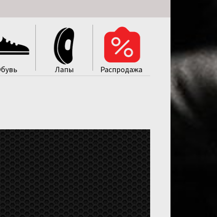
бувь
Лапы
Распродажa