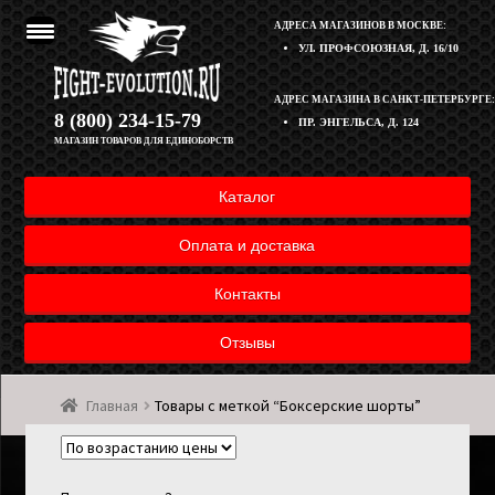
АДРЕСА МАГАЗИНОВ В МОСКВЕ:
УЛ. ПРОФСОЮЗНАЯ, Д. 16/10
Перейти
Перейти
АДРЕС МАГАЗИНА В САНКТ-ПЕТЕРБУРГЕ:
Корзина
8 (800) 234-15-79
ПР. ЭНГЕЛЬСА, Д. 124
к
к
МАГАЗИН ТОВАРОВ ДЛЯ ЕДИНОБОРСТВ
навигации
содержимому
Полезная информация
Каталог
Оплата и доставка товара
Оплата и доставка
Возврат товара
Контакты
Отзывы
Контакты
Главная
Товары с меткой “Боксерские шорты”
Мой аккаунт