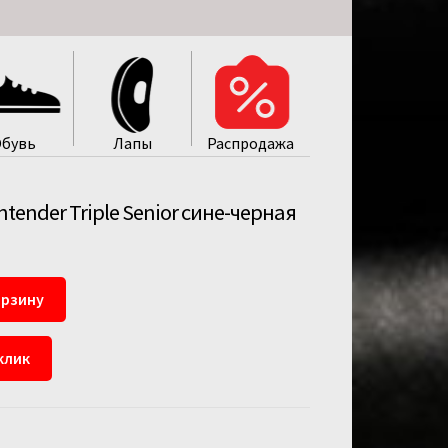
бувь
Лапы
Распродажa
ntender Triple Senior сине-черная
орзину
клик