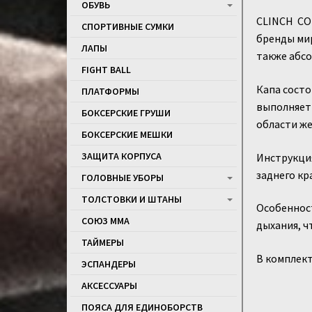
ОБУВЬ
CLINCH CO
СПОРТИВНЫЕ СУМКИ
бренды мир
ЛАПЫ
также абсо
FIGHT BALL
Капа состо
ПЛАТФОРМЫ
выполняет
БОКСЕРСКИЕ ГРУШИ
области же
БОКСЕРСКИЕ МЕШКИ
ЗАЩИТА КОРПУСА
Инструкци
заднего кр
ГОЛОВНЫЕ УБОРЫ
ТОЛСТОВКИ И ШТАНЫ
Особеннос
СОЮЗ ММА
дыхания, ч
ТАЙМЕРЫ
В комплект
ЭСПАНДЕРЫ
АКСЕССУАРЫ
ПОЯСА ДЛЯ ЕДИНОБОРСТВ