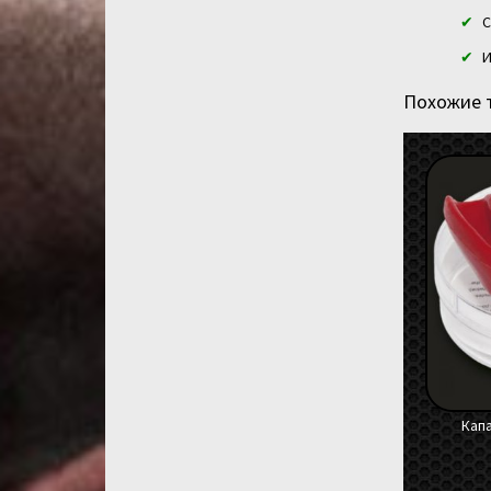
С
И
Похожие 
Капа