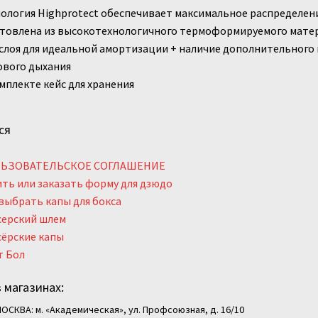
ология Highprotect обеспечивает максимальное распределен
отовлена из высокотехнологичного термоформируемого мате
слоя для идеальной амортизации + наличие дополнительного 
ового дыхания
мплекте кейс для хранения
ся
ЬЗОВАТЕЛЬСКОЕ СОГЛАШЕНИЕ
ть или заказать форму для дзюдо
выбрать капы для бокса
серский шлем
сёрские капы
т Бол
 магазинах:
ОСКВА: м. «Академическая», ул. Профсоюзная, д. 16/10