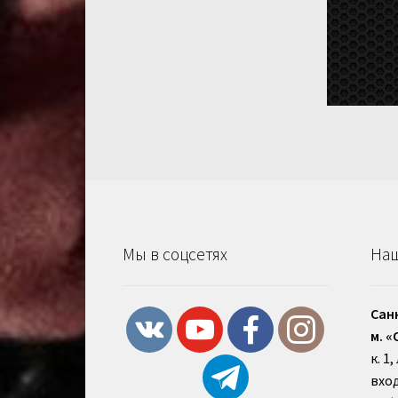
Мы в соцсетях
Наш
Сан
м. «
к. 1
вход