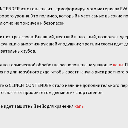
NTENDER изготовлена из термоформируемого материала EVA,
ового уровня. Это полимер, который имеет самые высокие по
лютно не токсичен и безопасен.
ит из трех слоев. Внешний, жесткий и плотный, позволяет у
 функцию амортизирующей «подушки»; третьим слоем идут до
вательных зубов.
я по термической обработке расположена на упаковке
капы
. 
ая по длине зубного ряда, чтобы свести к нулю риск рвотного 
тью CLINCH CONTENDER стало наличие дополнительного пере
то является приоритетом для многих спортсменов.
е идет защитный кейс для хранения
капы
.