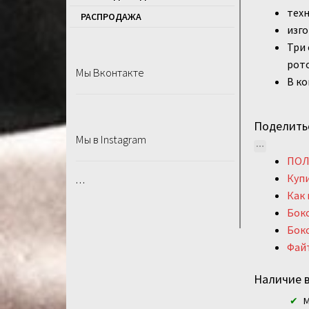
техн
РАСПРОДАЖA
изг
Три 
рот
Мы Вконтакте
В ко
Поделить
Мы в Instagram
ПОЛ
Купи
…
Как 
Бок
Бок
Фай
Наличие в
М