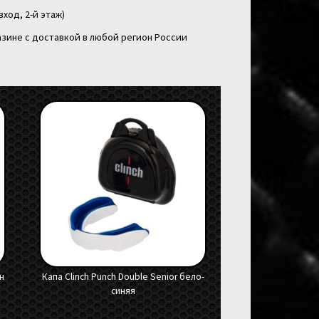
вход, 2-й этаж)
зине с доставкой в любой регион России
сн
Капа Clinch Punch Double Senior бело-
синяя