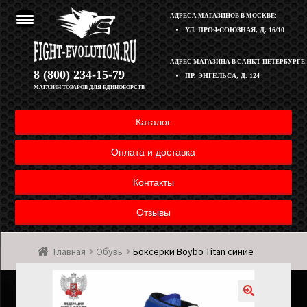
АДРЕСА МАГАЗИНОВ В МОСКВЕ:
УЛ. ПРОФСОЮЗНАЯ, Д. 16/10
Перейти
Перейти
АДРЕС МАГАЗИНА В САНКТ-ПЕТЕРБУРГЕ:
Корзина
8 (800) 234-15-79
ПР. ЭНГЕЛЬСА, Д. 124
к
к
МАГАЗИН ТОВАРОВ ДЛЯ ЕДИНОБОРСТВ
навигации
содержимому
Полезная информация
Каталог
Оплата и доставка товара
Оплата и доставка
Возврат товара
Контакты
Отзывы
Контакты
Главная
Обувь
Боксерки Boybo Titan синие
Мой аккаунт