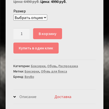
Первоначальная
Текущая
6490
руб.
4990
руб.
цена
цена:
Размер
составляла
4990 руб..
6490 руб..
Количество
В корзину
товара
Боксерки
Купить в один клик
Boybo
Titan
синие
Категории:
Боксерки
,
Обувь
,
Распродажa
Метки:
Боксерки
,
Обувь для бокса
Бренд:
BoyBo
Описание
Доставка