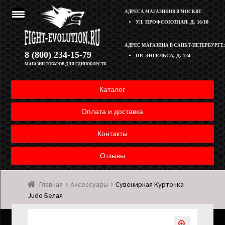
АДРЕСА МАГАЗИНОВ В МОСКВЕ:
УЛ. ПРОФСОЮЗНАЯ, Д. 16/10
Перейти
Перейти
АДРЕС МАГАЗИНА В САНКТ-ПЕТЕРБУРГЕ:
Корзина
8 (800) 234-15-79
ПР. ЭНГЕЛЬСА, Д. 124
к
к
МАГАЗИН ТОВАРОВ ДЛЯ ЕДИНОБОРСТВ
навигации
содержимому
Полезная информация
Каталог
Оплата и доставка товара
Оплата и доставка
Возврат товара
Контакты
Отзывы
Контакты
Главная
Аксессуары
Сувенирная Курточка
Мой аккаунт
Judo Белая